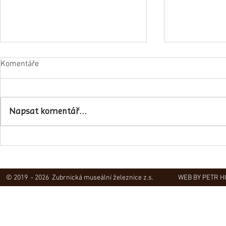
Komentáře
Napsat komentář...
Obec Lovečko
V Zubrnicích proběhlo natáčení
hudebního klipu
© 2019 - 2026 Zubrnická museální železnice z.s.
WEB BY PETR