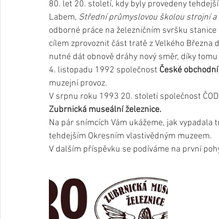
80. let 20. století, kdy byly provedeny tehdejš
Labem, 
Střední průmyslovou školou strojní a
odborné práce na železničním svršku stanice v
cílem zprovoznit část tratě z Velkého Března d
nutné dát obnově dráhy nový směr, díky tomu 
4. listopadu 1992 společnost 
České obchodní 
muzejní provoz. 
V srpnu roku 1993 20. století společnost ČOD
Zubrnická museální železnice.
Na pár snímcích Vám ukážeme, jak vypadala tra
tehdejším Okresním vlastivědným muzeem.
V dalším příspěvku se podíváme na první pohy