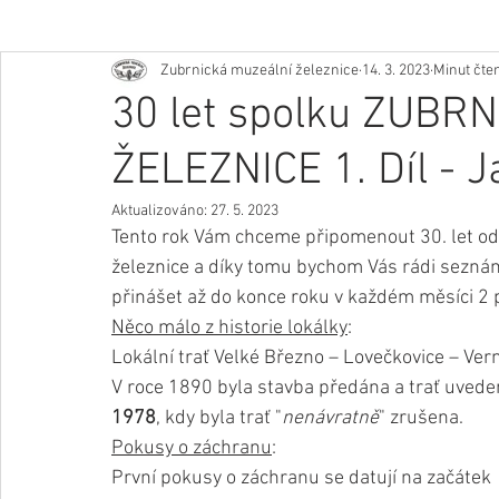
Zubrnická muzeální železnice
14. 3. 2023
Minut čten
30 let spolku ZUB
ŽELEZNICE 1. Díl - J
Aktualizováno:
27. 5. 2023
Tento rok Vám chceme připomenout 30. let od
železnice a díky tomu bychom Vás rádi seznámi
přinášet až do konce roku v každém měsíci 2 
Něco málo z historie lokálky
:
Lokální trať Velké Březno – Lovečkovice – Vern
V roce 1890 byla stavba předána a trať uvede
1978
, kdy byla trať "
nenávratně
" zrušena.
Pokusy o záchranu
:
První pokusy o záchranu se datují na začátek 