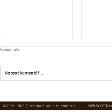
Komentáře
Napsat komentář...
Obec Lovečko
V Zubrnicích proběhlo natáčení
hudebního klipu
© 2019 - 2026 Zubrnická museální železnice z.s.
WEB BY PETR