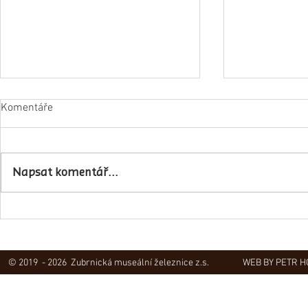
Komentáře
Napsat komentář...
Obec Lovečko
V Zubrnicích proběhlo natáčení
hudebního klipu
© 2019 - 2026 Zubrnická museální železnice z.s.
WEB BY PETR