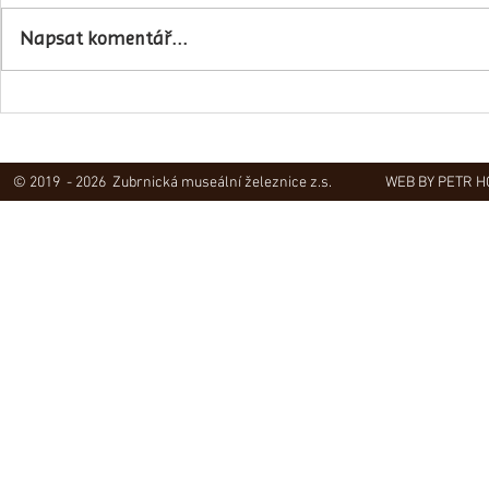
Napsat komentář...
Obec Lovečko
V Zubrnicích proběhlo natáčení
hudebního klipu
© 2019 - 2026 Zubrnická museální železnice z.s.
WEB BY PETR