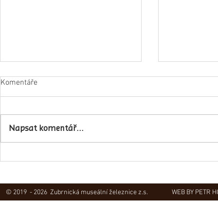
Komentáře
Napsat komentář...
Obec Lovečko
V Zubrnicích proběhlo natáčení
hudebního klipu
© 2019 - 2026 Zubrnická museální železnice z.s.
WEB BY PETR