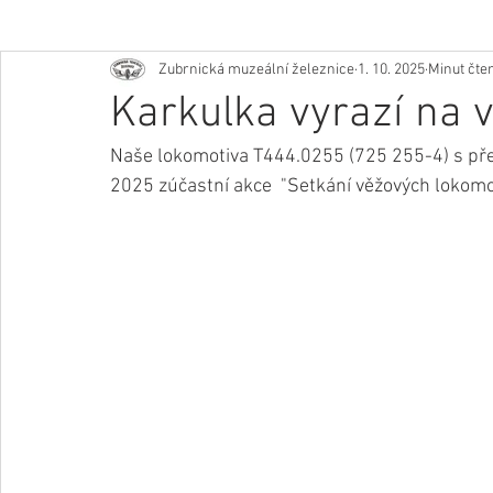
Zubrnická muzeální železnice
1. 10. 2025
Minut čten
Karkulka vyrazí na 
Naše lokomotiva T444.0255 (725 255-4) s přez
2025 zúčastní akce  "Setkání věžových lokom