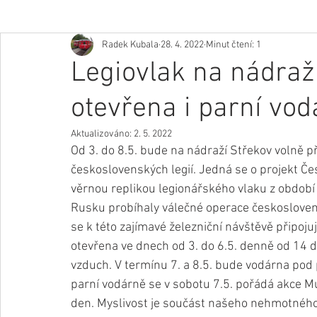
Radek Kubala
28. 4. 2022
Minut čtení: 1
Legiovlak na nádraží
otevřena i parní vod
Aktualizováno:
2. 5. 2022
Od 3. do 8.5. bude na nádraží Střekov volně p
československých legií. Jedná se o projekt Če
věrnou replikou legionářského vlaku z období
Rusku probíhaly válečné operace českoslovens
se k této zajímavé železniční návštěvě připoj
otevřena ve dnech od 3. do 6.5. denně od 14 d
vzduch. V termínu 7. a 8.5. bude vodárna pod 
parní vodárně se v sobotu 7.5. pořádá akce M
den. Myslivost je součást našeho nehmotného 