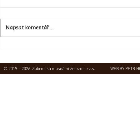
Napsali o ná
Napsat komentář...
Obec Lovečkovice slaví 630 let
© 2019 - 2026 Zubrnická museální železnice z.s.
WEB BY PETR