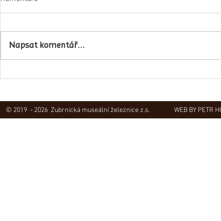
Napsali o ná
Napsat komentář...
Obec Lovečkovice slaví 630 let
© 2019 - 2026 Zubrnická museální železnice z.s.
WEB BY PETR