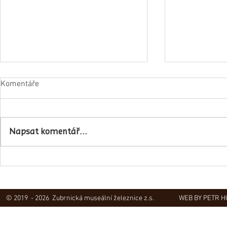
Komentáře
Napsat komentář...
Obec Lovečko
V Zubrnicích proběhlo natáčení
hudebního klipu
© 2019 - 2026 Zubrnická museální železnice z.s.
WEB BY PETR