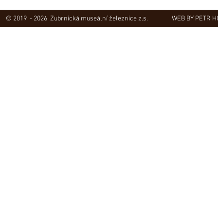
© 2019 - 2026 Zubrnická museální železnice z.s.
WEB BY PETR