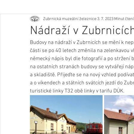
Zubrnická muzeální železnice
3. 7. 2023
Minut čtení
Nádraží v Zubrnicí
Budovy na nádraží v Zubrnicích se mění k nep
části se po 40 letech změnila na zelenkavou v
německý nápis byl dle fotografií a po stržení
na ostatních stranách budovy se vytvářejí nápi
a skladiště. Přijeďte se na nový vzhled podív
a o víkendech a státních svátcích jezdí do Zubr
turistické linky T32 obě linky v tarifu DÚK.