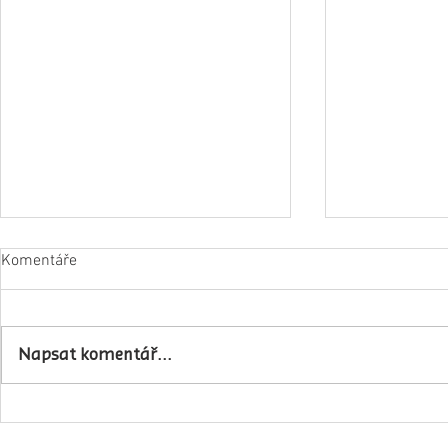
Komentáře
Napsat komentář...
Obec Lovečko
V Zubrnicích proběhlo natáčení
hudebního klipu