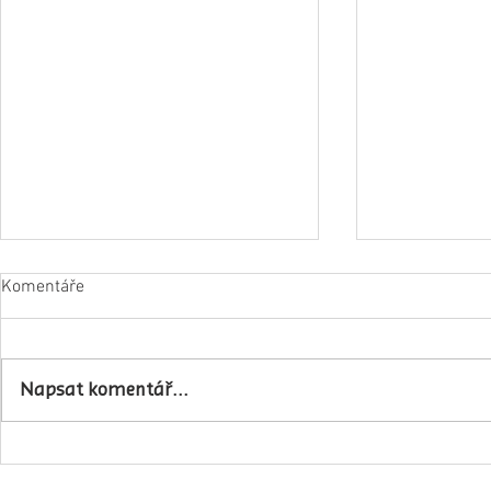
Komentáře
Napsat komentář...
Obec Lovečko
V Zubrnicích proběhlo natáčení
hudebního klipu