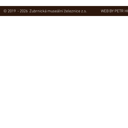
© 2019 - 2026 Zubrnická museální železnice z.s.
WEB BY PETR