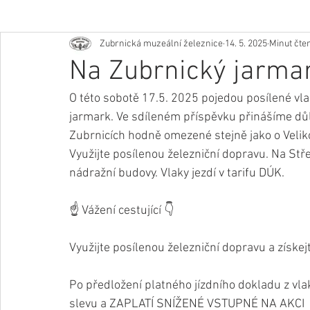
Zubrnická muzeální železnice
14. 5. 2025
Minut čten
Na Zubrnický jarma
O této sobotě 17.5. 2025 pojedou posílené vl
jarmark. Ve sdíleném příspěvku přinášíme důl
Zubrnicích hodně omezené stejně jako o Veliko
Využijte posílenou železniční dopravu. Na Stř
nádražní budovy. Vlaky jezdí v tarifu DÚK.
☝ Vážení cestující 👇
Využijte posílenou železniční dopravu a získ
Po předložení platného jízdního dokladu z vlak
slevu a ZAPLATÍ SNÍŽENÉ VSTUPNÉ NA AKCI  90