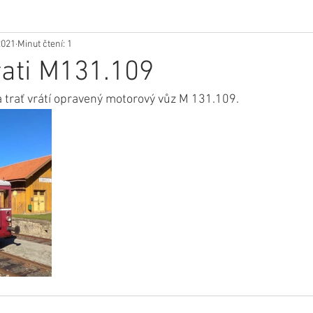
2021
Minut čtení: 1
rati M131.109
 trať vrátí opravený motorový vůz M 131.109.