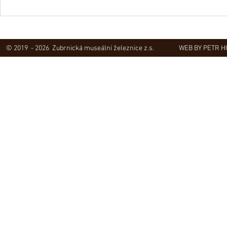
Obec Lovečko
V Zubrnicích proběhlo natáčení
hudebního klipu
© 2019 - 2026 Zubrnická museální železnice z.s.
WEB BY PETR