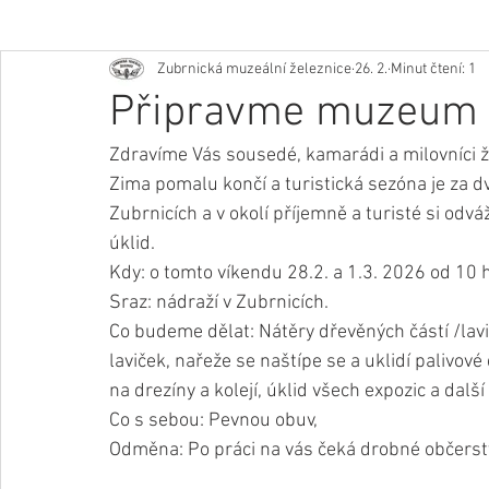
Zubrnická muzeální železnice
26. 2.
Minut čtení: 1
Připravme muzeum 
Zdravíme Vás sousedé, kamarádi a milovníci ž
Zima pomalu končí a turistická sezóna je za dv
Zubrnicích a v okolí příjemně a turisté si odváž
úklid.
Kdy: o tomto víkendu 28.2. a 1.3. 2026 od 10 h
Sraz: nádraží v Zubrnicích. 
Co budeme dělat: Nátěry dřevěných částí /lavičk
laviček, nařeže se naštípe se a uklidí palivové
na drezíny a kolejí, úklid všech expozic a dalš
Co s sebou: Pevnou obuv,
Odměna: Po práci na vás čeká drobné občerstv