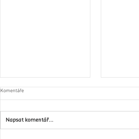
Komentáře
Napsat komentář...
Obec Lovečko
V Zubrnicích proběhlo natáčení