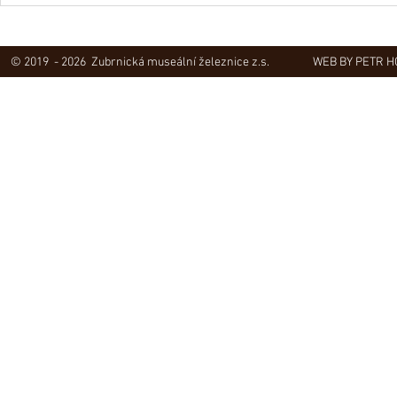
hudebního klipu
© 2019 - 2026 Zubrnická museální železnice z.s.
WEB BY PETR