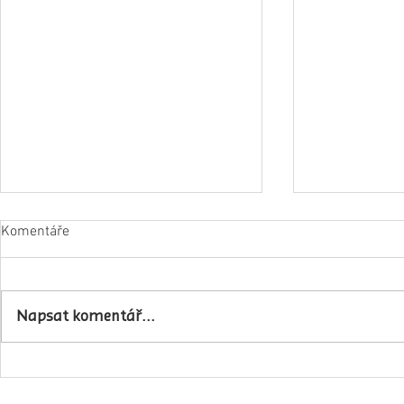
Komentáře
Napsat komentář...
Obec Lovečko
V Zubrnicích proběhlo natáčení
hudebního klipu