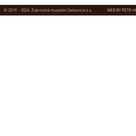
© 2019 - 2026 Zubrnická museální železnice z.s.
WEB BY PETR