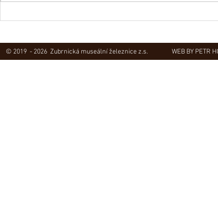
Obec Lovečko
V Zubrnicích proběhlo natáčení
hudebního klipu
© 2019 - 2026 Zubrnická museální železnice z.s.
WEB BY PETR