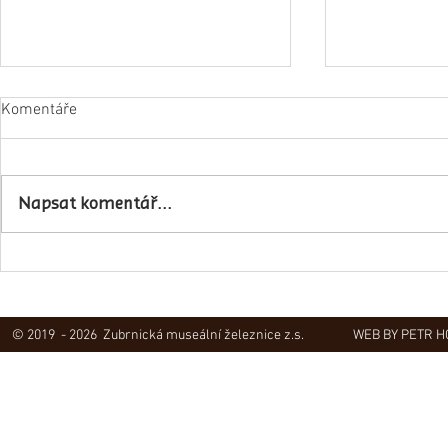
Komentáře
Napsat komentář...
Obec Lovečko
V Zubrnicích proběhlo natáčení
hudebního klipu
© 2019 - 2026 Zubrnická museální železnice z.s.
WEB BY PETR