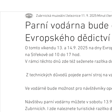
Zubrnická muzeální železnice
11. 9. 2025
Minut čten
Parní vodárna bude 
Evropského dědictví
O tomto víkendu 13. a 14.9. 2025 na dny Evro
na Střekově od 10 do 17 hod.
V rámci těchto dnů zde též seženete razítka do
 Z technických důvodů pojede parní stroj na v
Ve vodárně bude možnost pro návštěvníky opé
Návštěvu parní vodárny můžete v sobotu 13.9. s
Zubrnicích. I zde naleznete turistické razítko