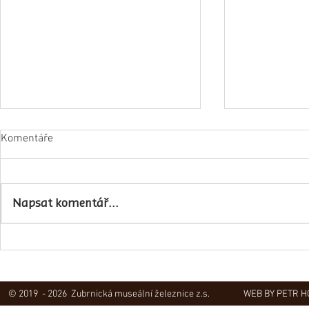
Komentáře
Napsali o ná
Napsat komentář...
Obec Lovečkovice slaví 630 let
© 2019 - 2026 Zubrnická museální železnice z.s.
WEB BY PETR