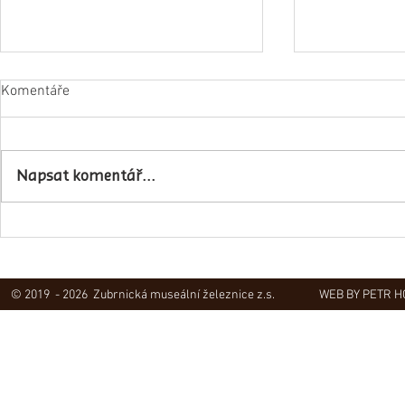
Komentáře
Napsat komentář...
Obec Lovečko
V Zubrnicích proběhlo natáčení
hudebního klipu
© 2019 - 2026 Zubrnická museální železnice z.s.
WEB BY PETR