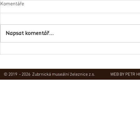
Komentáře
Napsat komentář...
Obec Lovečko
V Zubrnicích proběhlo natáčení
hudebního klipu
© 2019 - 2026 Zubrnická museální železnice z.s.
WEB BY PETR