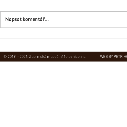
Napsali o ná
Napsat komentář...
Obec Lovečkovice slaví 630 let
© 2019 - 2026 Zubrnická museální železnice z.s.
WEB BY PETR