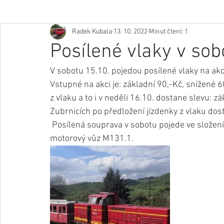
Radek Kubala
13. 10. 2022
Minut čtení: 1
Posílené vlaky v sob
V sobotu 15.10. pojedou posílené vlaky na a
Vstupné na akci je: základní 90,-Kč, snížené 
z vlaku a to i v neděli 16.10. dostane slevu: z
Zubrnicích po předložení jízdenky z vlaku dos
 Posílená souprava v sobotu pojede ve složení T444.255+M131.1+BDlm a  v neděli pojede sólo 
motorový vůz M131.1. 