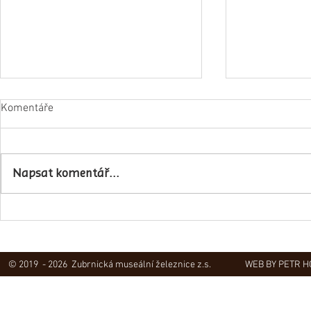
Komentáře
Napsat komentář...
Obec Lovečko
V Zubrnicích proběhlo natáčení
hudebního klipu
© 2019 - 2026 Zubrnická museální železnice z.s.
WEB BY PETR