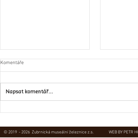
Komentáře
Napsat komentář...
Obec Lovečko
V Zubrnicích proběhlo natáčení
hudebního klipu
© 2019 - 2026 Zubrnická museální železnice z.s.
WEB BY PETR