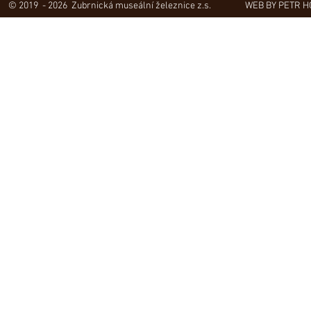
© 2019 - 2026 Zubrnická museální železnice z.s.
WEB BY PETR