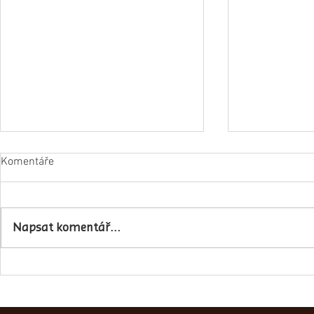
Komentáře
Napsat komentář...
Obec Lovečko
V Zubrnicích proběhlo natáčení
hudebního klipu