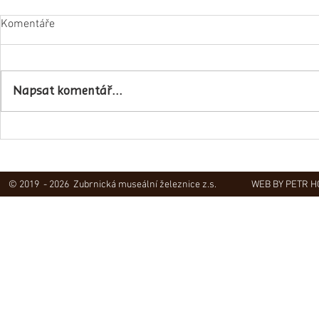
Komentáře
Napsat komentář...
Obec Lovečko
V Zubrnicích proběhlo natáčení
hudebního klipu
© 2019 - 2026 Zubrnická museální železnice z.s.
WEB BY PETR