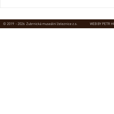
Obec Lovečko
V Zubrnicích proběhlo natáčení
hudebního klipu
© 2019 - 2026 Zubrnická museální železnice z.s.
WEB BY PETR