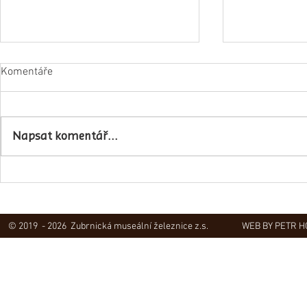
Komentáře
Napsat komentář...
Obec Lovečko
V Zubrnicích proběhlo natáčení
hudebního klipu
© 2019 - 2026 Zubrnická museální železnice z.s.
WEB BY PETR