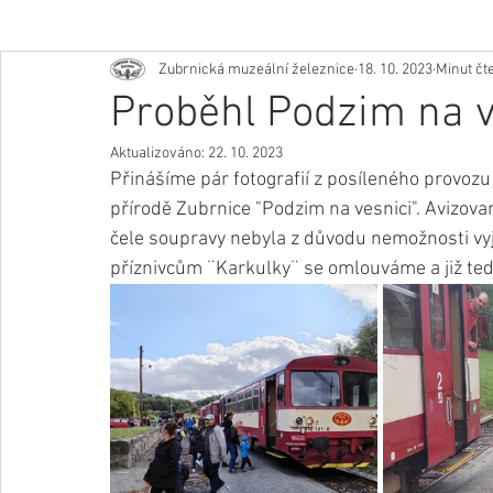
Zubrnická muzeální železnice
18. 10. 2023
Minut čte
Proběhl Podzim na v
Aktualizováno:
22. 10. 2023
Přinášíme pár fotografií z posíleného provozu
přírodě Zubrnice "Podzim na vesnici". Avizov
čele soupravy nebyla z důvodu nemožnosti vyje
příznivcům ¨Karkulky¨ se omlouváme a již teď se