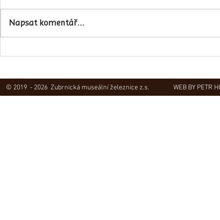
Napsali o ná
Napsat komentář...
Obec Lovečkovice slaví 630 let
© 2019 - 2026 Zubrnická museální železnice z.s.
WEB BY PETR