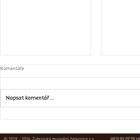
Komentáře
Napsat komentář...
Obec Lovečko
V Zubrnicích proběhlo natáčení
hudebního klipu
© 2019 - 2026 Zubrnická museální železnice z.s.
WEB BY PETR