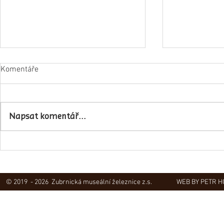
Komentáře
Napsat komentář...
Obec Lovečko
V Zubrnicích proběhlo natáčení
hudebního klipu
© 2019 - 2026 Zubrnická museální železnice z.s.
WEB BY PETR