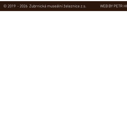
© 2019 - 2026 Zubrnická museální železnice z.s.
WEB BY PETR