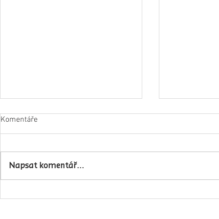
Komentáře
Napsat komentář...
Obec Lovečko
V Zubrnicích proběhlo natáčení
hudebního klipu