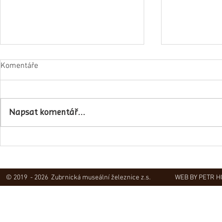
Komentáře
Napsali o ná
Napsat komentář...
Obec Lovečkovice slaví 630 let
© 2019 - 2026 Zubrnická museální železnice z.s.
WEB BY PETR