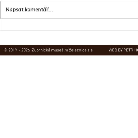
Napsali o ná
Napsat komentář...
Obec Lovečkovice slaví 630 let
© 2019 - 2026 Zubrnická museální železnice z.s.
WEB BY PETR