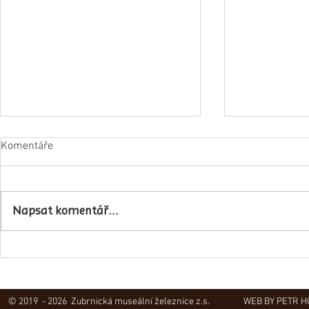
Komentáře
Napsat komentář...
Obec Lovečko
V Zubrnicích proběhlo natáčení
hudebního klipu
© 2019 - 2026 Zubrnická museální železnice z.s.
WEB BY PETR