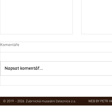
Komentáře
Napsali o ná
Napsat komentář...
Obec Lovečkovice slaví 630 let
© 2019 - 2026 Zubrnická museální železnice z.s.
WEB BY PETR