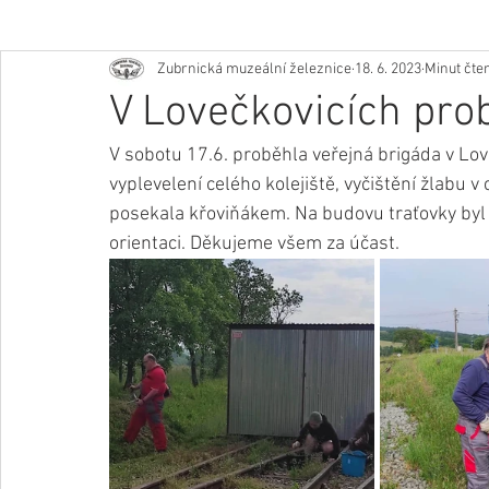
Zubrnická muzeální železnice
18. 6. 2023
Minut čten
V Lovečkovicích pro
V sobotu 17.6. proběhla veřejná brigáda v Lo
vyplevelení celého kolejiště, vyčištění žlabu v
posekala křoviňákem. Na budovu traťovky byl
orientaci. Děkujeme všem za účast.