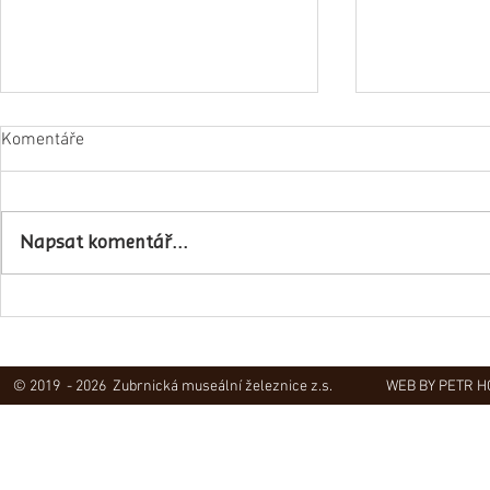
Komentáře
Napsali o ná
Napsat komentář...
Obec Lovečkovice slaví 630 let
© 2019 - 2026 Zubrnická museální železnice z.s.
WEB BY PETR