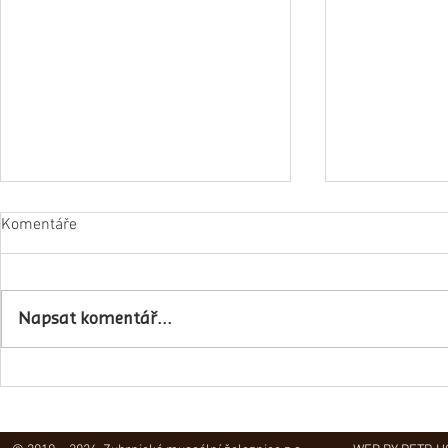
Komentáře
Napsat komentář...
Obec Lovečko
V Zubrnicích proběhlo natáčení
hudebního klipu