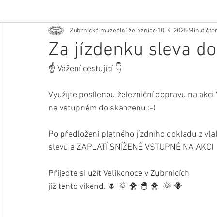
Zubrnická muzeální železnice
10. 4. 2025
Minut čten
Za jízdenku sleva d
☝ Vážení cestující 👇
Využijte posílenou železniční dopravu na akci V
na vstupném do skanzenu :-)
Po předložení platného jízdního dokladu z vlak
slevu a ZAPLATÍ SNÍŽENÉ VSTUPNÉ NA AKCI  9
Přijeďte si užít Velikonoce v Zubrnicích 
již tento víkend. 🌷 🌞 🐥 🐣 🐥  🌞 🪻