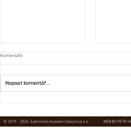
Komentáře
Napsat komentář...
Obec Lovečko
V Zubrnicích proběhlo natáčení
hudebního klipu
© 2019 - 2026 Zubrnická museální železnice z.s.
WEB BY PETR