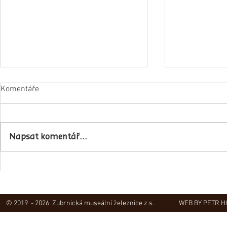
Komentáře
Napsali o ná
Napsat komentář...
Obec Lovečkovice slaví 630 let
© 2019 - 2026 Zubrnická museální železnice z.s.
WEB BY PETR