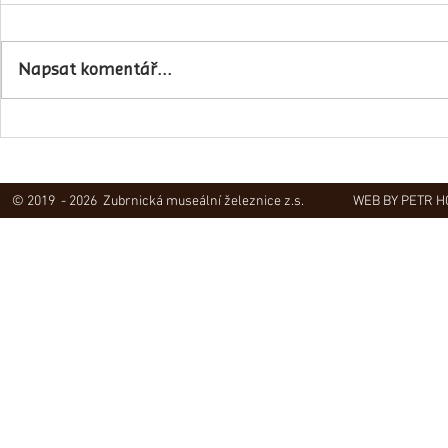
Napsali o ná
Napsat komentář...
Obec Lovečkovice slaví 630 let
© 2019 - 2026 Zubrnická museální železnice z.s.
WEB BY PETR