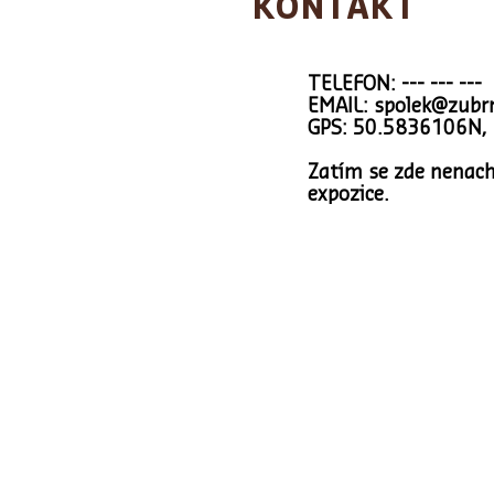
KONTAKT
TELEFON: --- --- ---
EMAIL:
spolek@zubrn
GPS: 50.5836106N,
Zatím se zde nenach
expozice.