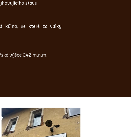
yhovujícího stavu
á kůlna, ve které za války
řské výšce 242 m.n.m.