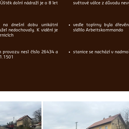
štěk dolní nádraží je o 8 let
světové válce z důvodu nev
i na dnešní dobu unikátní
vedle topírny byla dřevěn
žel nedochovaly. K vidění je
sídlilo Arbeitskommando
rnicích
m provozu nesl číslo 26434 a
stanice se nachází v nadmo
1.1501