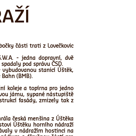
AŽÍ
očky části trati z Lovečkovic
.W.A. - jedna dopravní, dvě
a spadaly pod správu ČSD.
ě vybudovanou stanicí Úštěk,
e Bahn (BMB).
í koleje a topírna pro jedno
ovou jámu, sypané nástupiště
trukcí fasády, zmizely tak z
hrála česká menšina z Úštěka
stovi Úštěku horního nádraží
ávaly v nádražím hostinci na