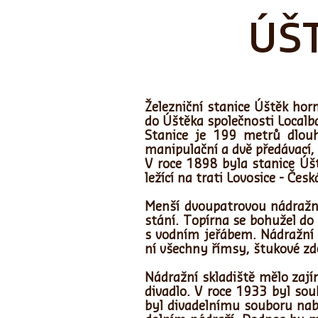
ÚŠ
Železniční stanice Úštěk hor
do Úštěka společnosti Localb
Stanice je 199 metrů dlouh
manipulační a dvě předávací, 
V roce 1898 byla stanice Úš
ležící na trati Lovosice - Č
Menší dvoupatrovou nádražní
stání. Topírna se bohužel d
s vodním jeřábem. Nádražní 
ní všechny římsy, štukové z
​Nádražní skladiště mělo za
divadlo. V roce 1933 byl so
byl divadelnímu souboru nab