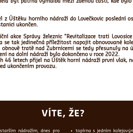
ěla být patrná výmalba mezi zděnou částí, kde bylo
l z Úštěku horního nádraží do Lovečkovic poslední 
stanici ukončen.
ční akce Správy železnic "Revitalizace trati Lovosice 
la se tak jedinečná příležitost napojit obnovované kol
a obnově tratě nad Zubrnicemi se tedy přesunuly na ú
ení na dolní nádraží bylo dokončeno v roce 2022.
h 46 letech přijel na Úštěk horní nádraží první vlak, 
řed ukončením provozu.
VÍTE, ŽE?
starším nádražím, dnes pro
topírna s jedním kolejov