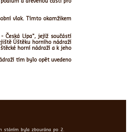
 pódium a dřevěnou částí pro
osobní vlak. Tímto okamžikem
- Česká Lípa", jejíž součástí
ejiště Úštěku horního nádraží
štěcké horní nádraží a k jeho
nádraží tím bylo opět uvedeno
ým stáním byla zbourána
po 2.