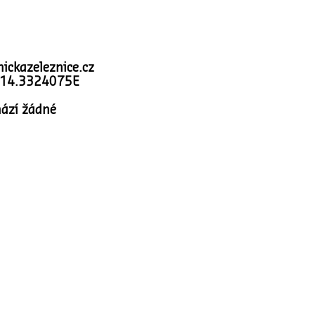
ickazeleznice.cz
 14.3324075E
ází žádné