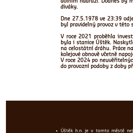
dolním nádraží. Dodnes by m
diváky.
Dne 27.5.1978 ve 23:39 odje
byl pravidelný provoz v této 
V roce 2021 proběhla investi
byla i stanice Úštěk. Naskyt
na celostátní dráhu. Práce n
kolejové obnově včetně napoj
V roce 2024 po neuvěřitelnýc
do provozní podoby z doby p
Úštěk h.n. je v tomto městě nej