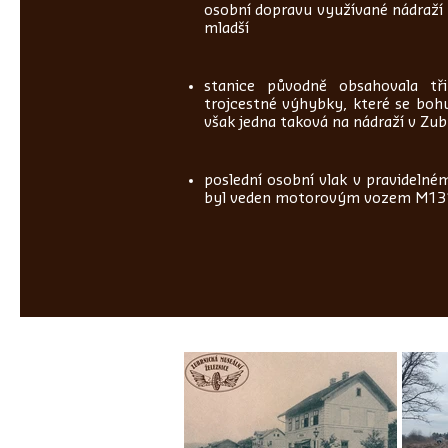
osobní dopravu využívané nádraží Ú
mladší
stanice původně obsahovala tř
trojcestné výhybky, které se bohu
však jedna taková na nádraží v Zub
poslední osobní vlak v pravidelné
byl veden motorovým vozem M13