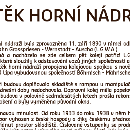
TĚK HORNÍ NÁDR
ní nádraží byla zprovozněna 11. září 1890 v rámci odb
ahn Grosspriesen - Wernstadt - Auscha (L.G.W.A.).
á a nacházelo se zde celkem pět kolejí patřící L.G
které sloužily k odstavování vozů jiných společností 
těk horní nádraží propojena kolejovou spojkou s nov
eská Lípa vybudovanou společností Bőhmisch - Mährisch
 budovu doplňovalo skladiště s rampou u manipulačn
o dnešní doby nedochovala. Dopravní kolej měla popel
budova v polovině sedmdesátých letech prošla rekons
dobení a byly vyměněna původní okna.
jímavou minulost. Od roku 1933 do roku 1938 v něm 
ubor vyhozen z české hospody a díky českému předno
ídnut prostor skladiště. Číslované vstupenky se prod