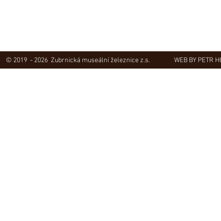
© 2019 - 2026 Zubrnická museální železnice z.s.
WEB BY PETR