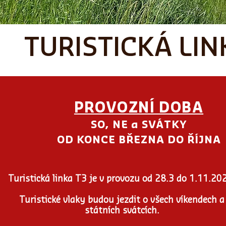
TURISTICKÁ LIN
PROVOZNÍ DOBA
SO, NE a SVÁTKY
OD KONCE BŘEZNA DO ŘÍJNA
Turistická linka T3 je v provozu od 28.3 do 1.11.20
Turistické vlaky budou jezdit o všech víkendech a
státních svátcích.