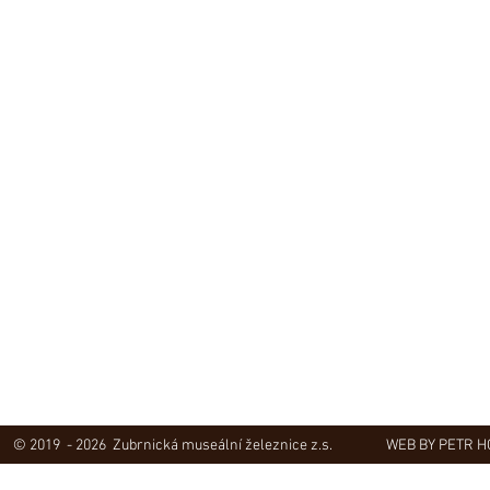
© 2019 - 2026 Zubrnická museální železnice z.s.
WEB BY PETR