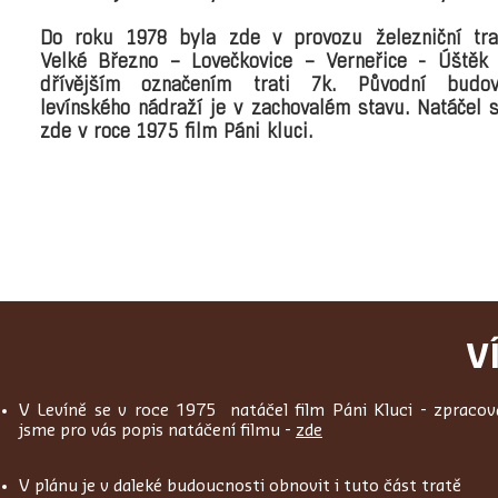
Do roku 1978 byla zde v provozu
železniční tr
Velké Březno – Lovečkovice – Verneřice - Úštěk
dřívějším označením trati 7k. Původní budo
levínského nádraží je v zachovalém stavu. Natáčel 
zde v roce 1975 film
Páni kluci
.
V
V Levíně se v roce 1975 natáčel film Páni Kluci - zpracova
jsme pro vás popis natáčení filmu -
zde
V plánu je v daleké budoucnosti obnovit i tuto část tratě