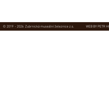
© 2019 - 2026 Zubrnická museální železnice z.s.
WEB BY PETR