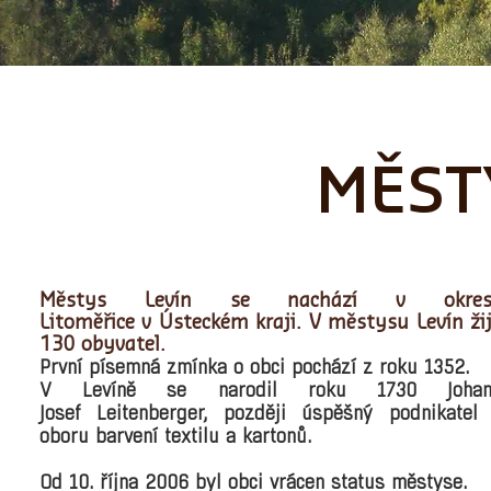
MĚST
Městys Levín se nachází v
okre
Litoměřice
v
Ústeckém kraji
. V městysu Levín ži
130 obyvatel.
První písemná zmínka
o obci pochází z roku
1352
.
V Levíně se narodil roku 1730 Johan
Josef
Leitenberger
, později úspěšný podnikatel
oboru barvení textilu a kartonů.
Od 10. října 2006 byl obci vrácen status
městyse
.