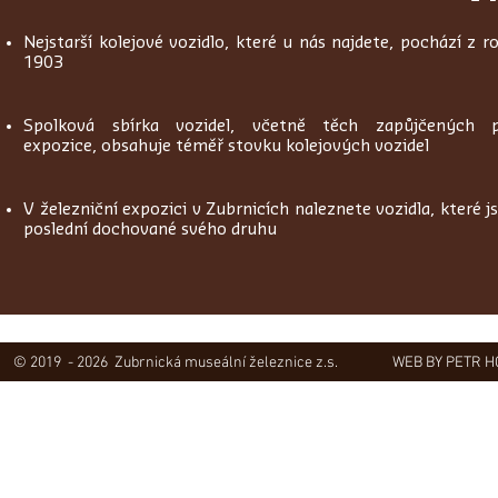
Nejstarší kolejové vozidlo, které u nás najdete, pochází z r
1903
Spolková sbírka vozidel, včetně těch zapůjčených 
expozice, obsahuje téměř stovku kolejových vozidel
V železniční expozici v Zubrnicích naleznete vozidla, které j
poslední dochované svého druhu
© 2019 - 2026 Zubrnická museální železnice z.s.
WEB BY PETR