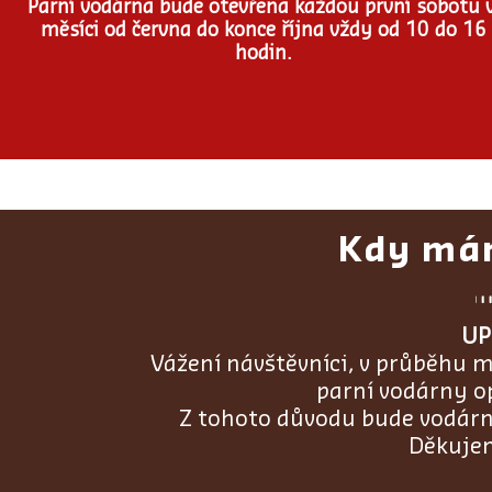
Parní vodárna bude otevřena každou první sobotu 
měsíci od června do konce října vždy od 10 do 16
hodin.
Kdy má
UP
Vážení návštěvníci, v průběhu m
parní vodárny o
Z tohoto důvodu bude vodárn
Děkujem