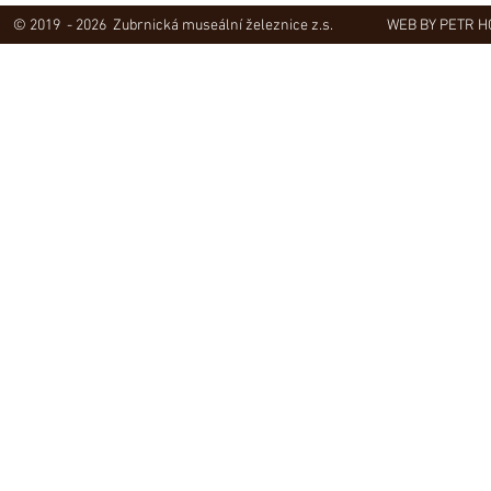
© 2019 - 2026 Zubrnická museální železnice z.s.
WEB BY PETR