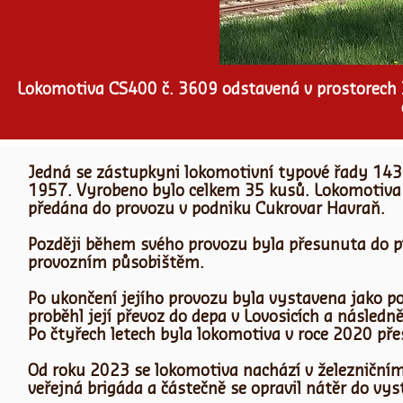
Lokomotiva CS400 č. 3609 odstavená v prostorech 
Jedná se zástupkyni lokomotivní typové řady 143
1957. Vyrobeno bylo celkem 35 kusů. Lokomotiva 
předána do provozu v podniku Cukrovar Havraň.
Později během svého provozu byla přesunuta do pí
provozním působištěm.
Po ukončení jejího provozu byla vystavena jako p
proběhl její převoz do depa v Lovosicích a násled
Po čtyřech letech byla lokomotiva v roce 2020 př
Od roku 2023 se lokomotiva nachází v železničním
veřejná brigáda a částečně se opravil nátěr do vy