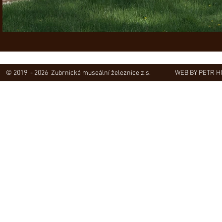
© 2019 - 2026 Zubrnická museální železnice z.s.
WEB BY PETR