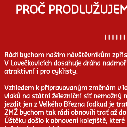
PROČ PRODLUŽUJEM
Rádi bychom našim návštěvníkům zpřístu
V Lovečkovicích dosahuje dráha nadmoř
atraktivní i pro cyklisty.
Vzhledem k připravovaným změnám v legi
vlaků na státní železniční síť nemožný
jezdit jen z Velkého Března (odkud je tr
ZMŽ bychom tak rádi obnovili trať až do
Úštěku došlo k obnovení kolejiště, které