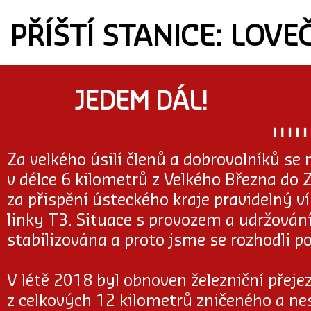
PŘÍŠTÍ STANICE: LOVE
JEDEM DÁL!
Za velkého úsilí členů a dobrovolníků se
v délce 6 kilometrů z Velkého Března do
za přispění ústeckého kraje pravidelný v
linky T3. Situace s provozem a udržován
stabilizována a proto jsme se rozhodli p
V létě 2018 byl obnoven železniční přeje
z celkových 12 kilometrů zničeného a ne