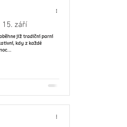
 15. září
oběhne již tradiční parní
ativní, kdy z každé
moc...