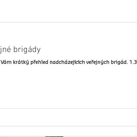
jné brigády
krátký přehled nadcházejících veřejných brigád. 1.3. neděle Úštěk hor