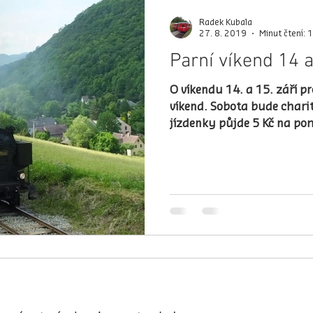
Radek Kubala
27. 8. 2019
Minut čtení: 1
Parní víkend 14 a
O víkendu 14. a 15. září pr
víkend. Sobota bude charit
jízdenky půjde 5 Kč na po