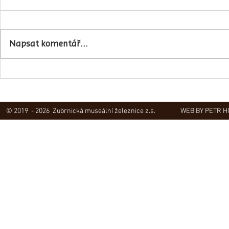
Napsat komentář...
Obec Lovečko
V Zubrnicích proběhlo natáčení
hudebního klipu
© 2019 - 2026 Zubrnická museální železnice z.s.
WEB BY PETR