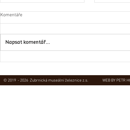
Komentáře
Napsat komentář...
Obec Lovečko
V Zubrnicích proběhlo natáčení
hudebního klipu
© 2019 - 2026 Zubrnická museální železnice z.s.
WEB BY PETR